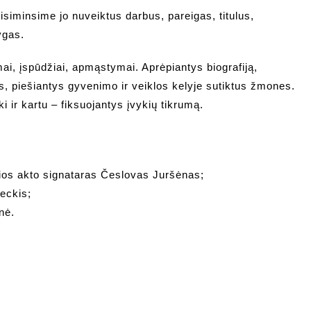
minsime jo nuveiktus darbus, pareigas, titulus,
ygas.
mai, įspūdžiai, apmąstymai. Aprėpiantys biografiją,
s, piešiantys gyvenimo ir veiklos kelyje sutiktus žmones.
ki ir kartu – fiksuojantys įvykių tikrumą.
ios akto signataras Česlovas Juršėnas;
eckis;
nė.