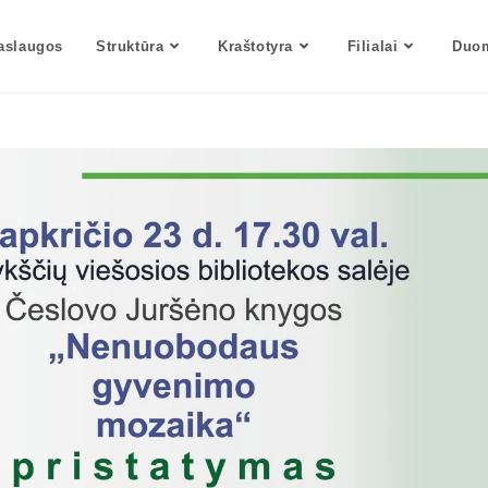
aslaugos
Struktūra
Kraštotyra
Filialai
Duom