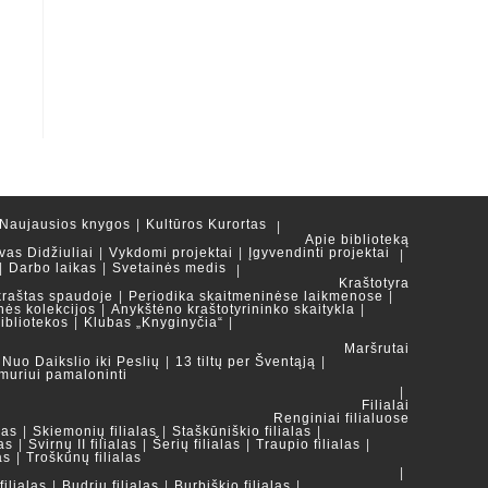
Naujausios knygos
Kultūros Kurortas
Apie biblioteką
vas Didžiuliai
Vykdomi projektai
Įgyvendinti projektai
Darbo laikas
Svetainės medis
Kraštotyra
kraštas spaudoje
Periodika skaitmeninėse laikmenose
nės kolekcijos
Anykštėno kraštotyrininko skaitykla
ibliotekos
Klubas „Knyginyčia“
Maršrutai
Nuo Daikslio iki Peslių
13 tiltų per Šventąją
muriui pamaloninti
Filialai
Renginiai filialuose
las
Skiemonių filialas
Staškūniškio filialas
as
Svirnų II filialas
Šerių filialas
Traupio filialas
as
Troškūnų filialas
ilialas
Budrių filialas
Burbiškio filialas