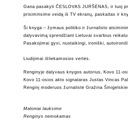
Gana pasakyti ČESLOVAS JURŠĖNAS, ir tuoj prisi
prisiminsime veidą iš TV ekranų, paskaitas ir kn
Ši knyga – žymaus politiko ir žurnalisto atsimini
dalyvavimą sprendžiant Lietuvai svarbius reikalu
Pasakojimai gyvi, nuotaikingi, ironiški, autoironiš
Liudijimai išliekamosios vertės.
Renginyje dalyvaus knygos autorius, Kovo 11-os
Kovo 11-osios akto signataras Justas Vincas Pal
Renginį moderuos žurnalistė Gražina Šmigelskie
Maloniai lauksime
Renginys nemokamas