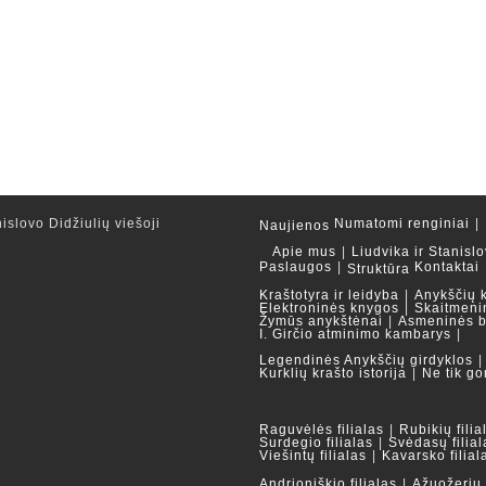
islovo Didžiulių viešoji
Numatomi renginiai
Naujienos
Apie mus
Liudvika ir Stanislo
Paslaugos
Kontaktai
Struktūra
Kraštotyra ir leidyba
Anykščių 
Elektroninės knygos
Skaitmeni
Žymūs anykštėnai
Asmeninės b
I. Girčio atminimo kambarys
Legendinės Anykščių girdyklos
Kurklių krašto istorija
Ne tik go
Raguvėlės filialas
Rubikių filia
Surdegio filialas
Svėdasų filial
Viešintų filialas
Kavarsko filial
Andrioniškio filialas
Ažuožerių f