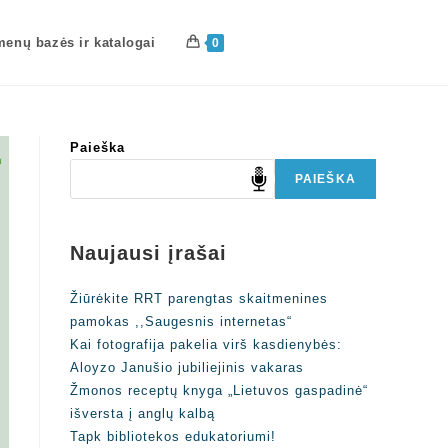
enų bazės ir katalogai
0
Paieška
PAIEŠKA
Naujausi įrašai
Žiūrėkite RRT parengtas skaitmenines
pamokas ,,Saugesnis internetas“
Kai fotografija pakelia virš kasdienybės:
Aloyzo Janušio jubiliejinis vakaras
Žmonos receptų knyga „Lietuvos gaspadinė“
išversta į anglų kalbą
Tapk bibliotekos edukatoriumi!