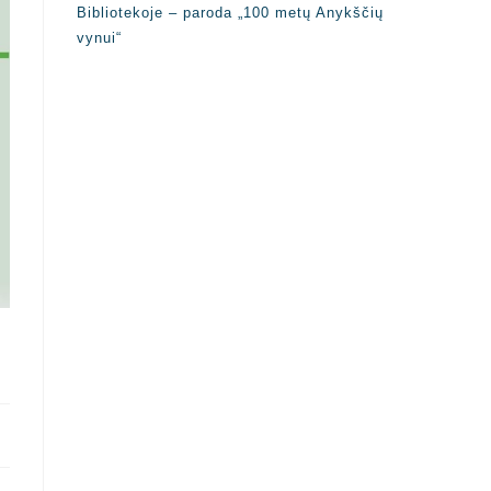
Bibliotekoje – paroda „100 metų Anykščių
vynui“