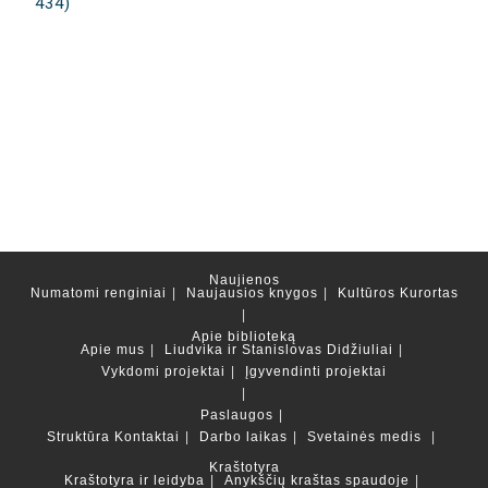
434)
Naujienos
Numatomi renginiai
Naujausios knygos
Kultūros Kurortas
Apie biblioteką
Apie mus
Liudvika ir Stanislovas Didžiuliai
Vykdomi projektai
Įgyvendinti projektai
Paslaugos
Struktūra
Kontaktai
Darbo laikas
Svetainės medis
Kraštotyra
Kraštotyra ir leidyba
Anykščių kraštas spaudoje