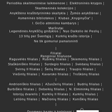
Periodika skaitmeninėse laikmenose
Elektroninės knygos
Skaitmeninės kolekcijos
Anykštėno kraštotyrininko skaitykla
Žymūs anykštėnai
Asmeninės bibliotekos
Klubas „Knyginyčia“
I. Girčio atminimo kambarys
Maršrutai
Legendinės Anykščių girdyklos
Nuo Daikslio iki Peslių
13 tiltų per Šventąją
Kurklių krašto istorija
Ne tik gomuriui pamaloninti
Filialai
Renginiai filialuose
Raguvėlės filialas
Rubikių filialas
Skiemonių filialas
Staškūniškio filialas
Surdegio filialas
Svėdasų filialas
Svirnų II filialas
Šerių filialas
Traupio filialas
Viešintų filialas
Kavarsko filialas
Troškūnų filialas
Andrioniškio filialas
Ažuožerių filialas
Budrių filialas
Burbiškio filialas
Debeikių filialas
N. Elmininkų filialas
Istorijų dvarelis
Kurklių II filialas
Kurklių filialas
Leliūnų filialas
Mačionių filialas
Kuniškių filialas
Duomenų bazės ir katalogai