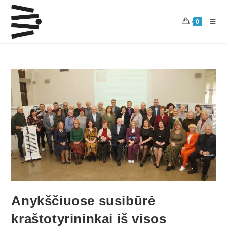
0
Anykščiuose susibūrė
kraštotyrininkai iš visos