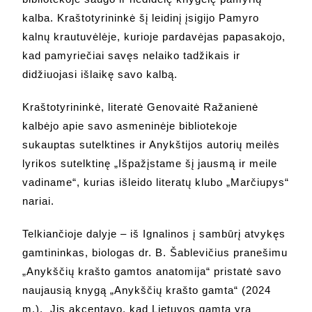
kalba. Kraštotyrininkė šį leidinį įsigijo Pamyro
kalnų krautuvėlėje, kurioje pardavėjas papasakojo,
kad pamyriečiai savęs nelaiko tadžikais ir
didžiuojasi išlaikę savo kalbą.
Kraštotyrininkė, literatė Genovaitė Ražanienė
kalbėjo apie savo asmeninėje bibliotekoje
sukauptas sutelktines ir Anykštijos autorių meilės
lyrikos sutelktinę „Išpažįstame šį jausmą ir meile
vadiname“, kurias išleido literatų klubo „Marčiupys“
nariai.
Telkiančioje dalyje – iš Ignalinos į sambūrį atvykęs
gamtininkas, biologas dr. B. Šablevičius pranešimu
„Anykščių krašto gamtos anatomija“ pristatė savo
naujausią knygą „Anykščių krašto gamta“ (2024
m.). Jis akcentavo, kad Lietuvos gamta yra