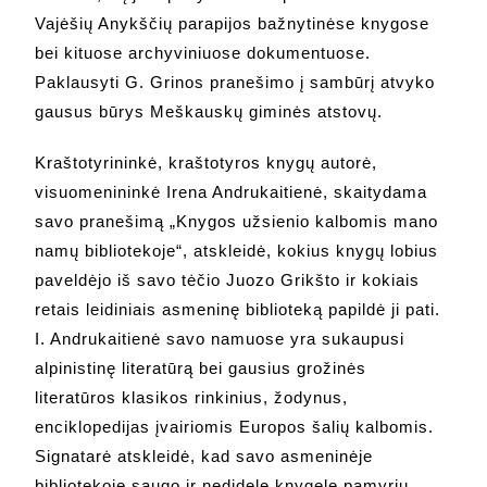
Vajėšių Anykščių parapijos bažnytinėse knygose
bei kituose archyviniuose dokumentuose.
Paklausyti G. Grinos pranešimo į sambūrį atvyko
gausus būrys Meškauskų giminės atstovų.
Kraštotyrininkė, kraštotyros knygų autorė,
visuomenininkė Irena Andrukaitienė, skaitydama
savo pranešimą „Knygos užsienio kalbomis mano
namų bibliotekoje“, atskleidė, kokius knygų lobius
paveldėjo iš savo tėčio Juozo Grikšto ir kokiais
retais leidiniais asmeninę biblioteką papildė ji pati.
I. Andrukaitienė savo namuose yra sukaupusi
alpinistinę literatūrą bei gausius grožinės
literatūros klasikos rinkinius, žodynus,
enciklopedijas įvairiomis Europos šalių kalbomis.
Signatarė atskleidė, kad savo asmeninėje
bibliotekoje saugo ir nedidelę knygelę pamyrių