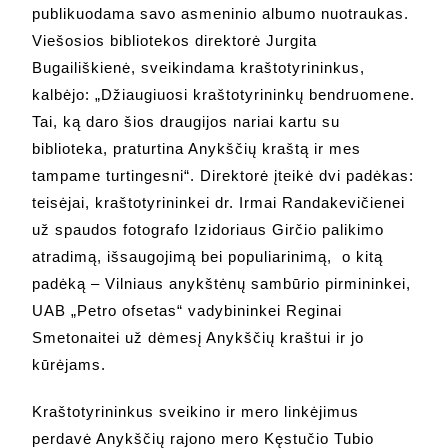
publikuodama savo asmeninio albumo nuotraukas.
Viešosios bibliotekos direktorė Jurgita
Bugailiškienė, sveikindama kraštotyrininkus,
kalbėjo: „Džiaugiuosi kraštotyrininkų bendruomene.
Tai, ką daro šios draugijos nariai kartu su
biblioteka, praturtina Anykščių kraštą ir mes
tampame turtingesni“. Direktorė įteikė dvi padėkas:
teisėjai, kraštotyrininkei dr. Irmai Randakevičienei
už spaudos fotografo Izidoriaus Girčio palikimo
atradimą, išsaugojimą bei populiarinimą, o kitą
padėką – Vilniaus anykštėnų sambūrio pirmininkei,
UAB „Petro ofsetas“ vadybininkei Reginai
Smetonaitei už dėmesį Anykščių kraštui ir jo
kūrėjams.
Kraštotyrininkus sveikino ir mero linkėjimus
perdavė Anykščių rajono mero Kęstučio Tubio