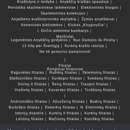
Kraštotyra ir leidyba
Anykščių kraštas spaudoje
Periodika skaitmeninėse laikmenose
Elektroninės knygos
Skaitmeninės kolekcijos
Anykštėno kraštotyrininko skaitykla
Žymūs anykštėnai
Asmeninės bibliotekos
Klubas „Knyginyčia“
I. Girčio atminimo kambarys
Maršrutai
Legendinės Anykščių girdyklos
Nuo Daikslio iki Peslių
13 tiltų per Šventąją
Kurklių krašto istorija
Ne tik gomuriui pamaloninti
Filialai
Renginiai filialuose
Raguvėlės filialas
Rubikių filialas
Skiemonių filialas
Staškūniškio filialas
Surdegio filialas
Svėdasų filialas
Svirnų II filialas
Šerių filialas
Traupio filialas
Viešintų filialas
Kavarsko filialas
Troškūnų filialas
Andrioniškio filialas
Ažuožerių filialas
Budrių filialas
Burbiškio filialas
Debeikių filialas
N. Elmininkų filialas
Istorijų dvarelis
Kurklių II filialas
Kurklių filialas
Leliūnų filialas
Mačionių filialas
Kuniškių filialas