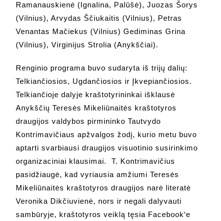
Ramanauskienė (Ignalina, Palūšė), Juozas Šorys
(Vilnius), Arvydas Ščiukaitis (Vilnius), Petras
Venantas Mačiekus (Vilnius) Gediminas Grina
(Vilnius), Virginijus Strolia (Anykščiai).
Renginio programa buvo sudaryta iš trijų dalių:
Telkiančiosios, Ugdančiosios ir Įkvepiančiosios.
Telkiančioje dalyje kraštotyrininkai išklausė
Anykščių Teresės Mikeliūnaitės kraštotyros
draugijos valdybos pirmininko Tautvydo
Kontrimavičiaus apžvalgos žodį, kurio metu buvo
aptarti svarbiausi draugijos visuotinio susirinkimo
organizaciniai klausimai. T. Kontrimavičius
pasidžiaugė, kad vyriausia amžiumi Teresės
Mikeliūnaitės kraštotyros draugijos narė literatė
Veronika Dikčiuvienė, nors ir negali dalyvauti
sambūryje, kraštotyros veiklą tęsia Facebook‘e