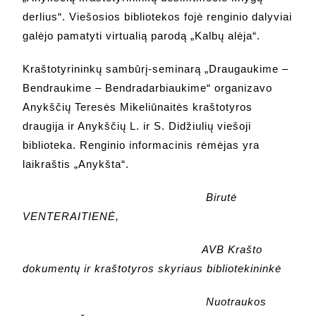
derlius“. Viešosios bibliotekos fojė renginio dalyviai
galėjo pamatyti virtualią parodą „Kalbų alėja“.
Kraštotyrininkų sambūrį-seminarą „Draugaukime –
Bendraukime – Bendradarbiaukime“ organizavo
Anykščių Teresės Mikeliūnaitės kraštotyros
draugija ir Anykščių L. ir S. Didžiulių viešoji
biblioteka. Renginio informacinis rėmėjas yra
laikraštis „Anykšta“.
Birutė
VENTERAITIENĖ,
AVB Krašto
dokumentų ir kraštotyros skyriaus bibliotekininkė
Nuotraukos