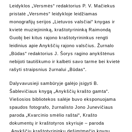
Leidyklos „Versmės“ redaktorius P. V. Mačiekus
pristatė „Versmės“ leidykloje leidžiamas
monografijų serijos „Lietuvos valsčiai“ knygas ir
kvietė muziejininką, kraštotyrininką Raimondą
Guobį bei kitus rajono kraštotyrininkus rengti
leidinius apie Anykščių rajono valsčius. Žurnalo
„Būdas“ redaktorius J. Šorys ragino anykštėnus
nebijoti tautiškumo ir kalbėti savo tarme bei kvietė
rašyti straipsnius žurnalui „Būdas“.
Dalyvavusieji sambūryje galėjo įsigyti B.
Šablevičiaus knygą „Anykščių krašto gamta“.
Viešosios bibliotekos salėje buvo eksponuojama
spaudos fotografo, žurnalisto Jono Junevičiaus
paroda „Kvarcinio smėlio raštai“, Krašto
dokumentų ir kraštotyros skyriuje – paroda
„Anykščių kraštotyrininkų dešimtmečio knygų