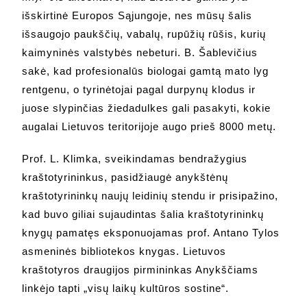
išskirtinė Europos Sąjungoje, nes mūsų šalis
išsaugojo paukščių, vabalų, rupūžių rūšis, kurių
kaimyninės valstybės nebeturi. B. Šablevičius
sakė, kad profesionalūs biologai gamtą mato lyg
rentgenu, o tyrinėtojai pagal durpynų klodus ir
juose slypinčias žiedadulkes gali pasakyti, kokie
augalai Lietuvos teritorijoje augo prieš 8000 metų.
Prof. L. Klimka, sveikindamas bendražygius
kraštotyrininkus, pasidžiaugė anykštėnų
kraštotyrininkų naujų leidinių stendu ir prisipažino,
kad buvo giliai sujaudintas šalia kraštotyrininkų
knygų pamatęs eksponuojamas prof. Antano Tylos
asmeninės bibliotekos knygas. Lietuvos
kraštotyros draugijos pirmininkas Anykščiams
linkėjo tapti „visų laikų kultūros sostine“.