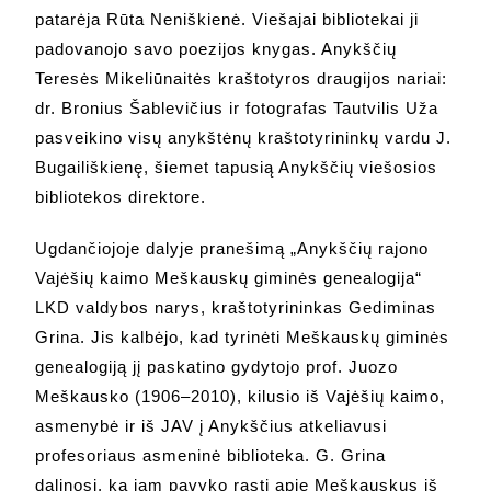
patarėja Rūta Neniškienė. Viešajai bibliotekai ji
padovanojo savo poezijos knygas. Anykščių
Teresės Mikeliūnaitės kraštotyros draugijos nariai:
dr. Bronius Šablevičius ir fotografas Tautvilis Uža
pasveikino visų anykštėnų kraštotyrininkų vardu J.
Bugailiškienę, šiemet tapusią Anykščių viešosios
bibliotekos direktore.
Ugdančiojoje dalyje pranešimą „Anykščių rajono
Vajėšių kaimo Meškauskų giminės genealogija“
LKD valdybos narys, kraštotyrininkas Gediminas
Grina. Jis kalbėjo, kad tyrinėti Meškauskų giminės
genealogiją jį paskatino gydytojo prof. Juozo
Meškausko (1906–2010), kilusio iš Vajėšių kaimo,
asmenybė ir iš JAV į Anykščius atkeliavusi
profesoriaus asmeninė biblioteka. G. Grina
dalinosi, ką jam pavyko rasti apie Meškauskus iš