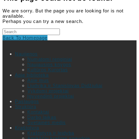
We are sorry. But the page you are looking for is not
available.
Perhaps you can try a new search.
Search
this
Back To Homepage
website
Naujienos
Numatomi renginiai
Naujausios knygos
Kultūros Kurortas
Apie biblioteką
Apie mus
Liudvika ir Stanislovas Didžiuliai
Vykdomi projektai
Įgyvendinti projektai
Paslaugos
Struktūra
Kontaktai
Darbo laikas
Svetainės medis
Kraštotyra
Kraštotyra ir leidyba
Anykščių kraštas spaudoje