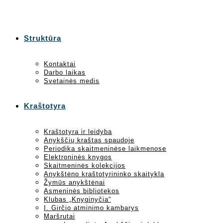
Struktūra
Kontaktai
Darbo laikas
Svetainės medis
Kraštotyra
Kraštotyra ir leidyba
Anykščių kraštas spaudoje
Periodika skaitmeninėse laikmenose
Elektroninės knygos
Skaitmeninės kolekcijos
Anykštėno kraštotyrininko skaitykla
Žymūs anykštėnai
Asmeninės bibliotekos
Klubas „Knyginyčia“
I. Girčio atminimo kambarys
Maršrutai