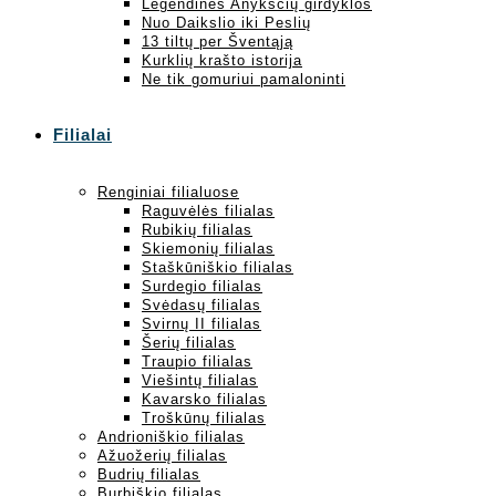
Legendinės Anykščių girdyklos
Nuo Daikslio iki Peslių
13 tiltų per Šventąją
Kurklių krašto istorija
Ne tik gomuriui pamaloninti
Filialai
Renginiai filialuose
Raguvėlės filialas
Rubikių filialas
Skiemonių filialas
Staškūniškio filialas
Surdegio filialas
Svėdasų filialas
Svirnų II filialas
Šerių filialas
Traupio filialas
Viešintų filialas
Kavarsko filialas
Troškūnų filialas
Andrioniškio filialas
Ažuožerių filialas
Budrių filialas
Burbiškio filialas