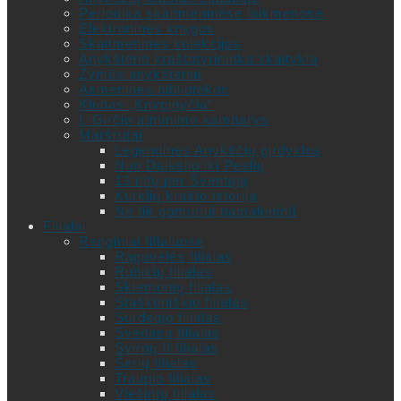
Periodika skaitmeninėse laikmenose
Elektroninės knygos
Skaitmeninės kolekcijos
Anykštėno kraštotyrininko skaitykla
Žymūs anykštėnai
Asmeninės bibliotekos
Klubas „Knyginyčia“
I. Girčio atminimo kambarys
Maršrutai
Legendinės Anykščių girdyklos
Nuo Daikslio iki Peslių
13 tiltų per Šventąją
Kurklių krašto istorija
Ne tik gomuriui pamaloninti
Filialai
Renginiai filialuose
Raguvėlės filialas
Rubikių filialas
Skiemonių filialas
Staškūniškio filialas
Surdegio filialas
Svėdasų filialas
Svirnų II filialas
Šerių filialas
Traupio filialas
Viešintų filialas