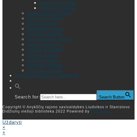
Kavarsko filialas
Troškūnų filialas
Andrioniškio filialas
Ažuožerių filialas
Budrių filialas
Burbiškio filialas
Debeikių filialas
N. Elmininkų filialas
Istorijų dvarelis
Kurklių II filialas
Kurklių filialas
Leliūnų filialas
Mačionių filialas
Kuniškių filialas
Duomenų bazės ir katalogai
Search for:
Search Button
Copyright © Anykščių rajono savivaldybės Liudvikos ir Stanislovo
Didžiulių viešoji biblioteka 2022 Powered by
Getspace
Uždaryti
×
×