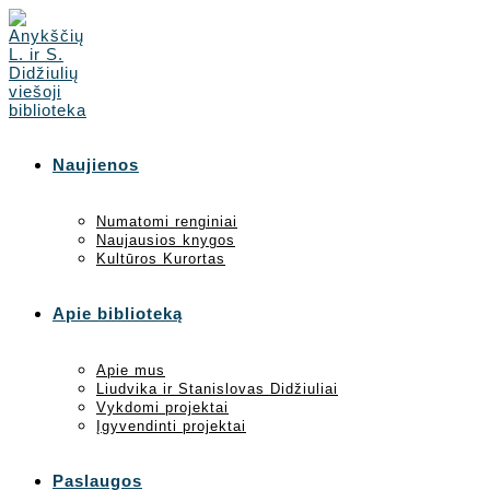
Skip
to
content
Naujienos
Numatomi renginiai
Naujausios knygos
Kultūros Kurortas
Apie biblioteką
Apie mus
Liudvika ir Stanislovas Didžiuliai
Vykdomi projektai
Įgyvendinti projektai
Paslaugos